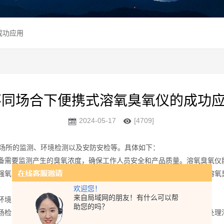
成功应用
不同场合下便携式溶氧臭氧仪的成功
2024-05-17
[4709]
所的监测、环境检测以及安防安检等。具体如下：
备需要监测产生的臭氧浓度，确保工作人员安全和产品质量。溶氧臭氧仪
强氧化剂被广泛使用。这些行业需要准确掌握臭氧的投加量和浓度，溶氧
欢迎您！
来自局域网的朋友！有什么可以帮
环境中的臭氧浓度，评估空气质量并采取相应措施以保护公众健康。
助您的吗？
场检测，尤其是在可能存在臭氧泄漏的工作环境中，确保及时响应并处理